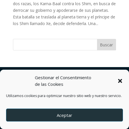
dos razas, los Karna-Baal contra los Shim, en busca de
derrocar su gobierno y apoderarse de sus planetas.
Esta batalla se traslada al planeta tierra y el príncipe de
los Shim llamado Xe, decide defenderla. Una...
Política de privacidad
Gestionar el Consentimiento
Términos y Condiciones del servicio
de las Cookies
Política de Cookies
Contactos
Utilizamos cookies para optimizar nuestro sitio web y nuestro servicio.
by DEREJ TZION S.A.S.
Aceptar