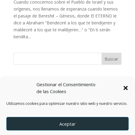
Cuando conocemos sobre el Pueblo de Israel y sus
orígenes, nos llenamos de esperanza cuando leemos
el pasaje de Bereshit – Génesis, donde El ETERNO le
dice a Abraham “Bendeciré a los que te bendijeren y
maldeciré a los que te maldijeren…” o “En ti serán
bendita...
Gestionar el Consentimiento
Política de privacidad
de las Cookies
Términos y Condiciones del servicio
Utilizamos cookies para optimizar nuestro sitio web y nuestro servicio.
Política de Cookies
Contactos
Aceptar
by DEREJ TZION S.A.S.