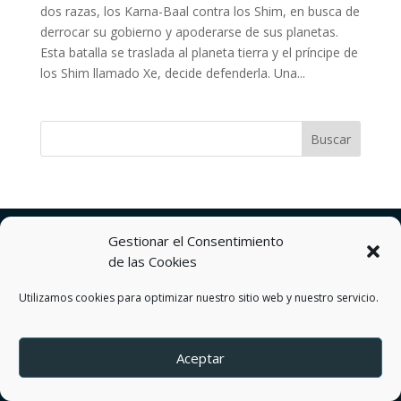
dos razas, los Karna-Baal contra los Shim, en busca de
derrocar su gobierno y apoderarse de sus planetas.
Esta batalla se traslada al planeta tierra y el príncipe de
los Shim llamado Xe, decide defenderla. Una...
Política de privacidad
Gestionar el Consentimiento
Términos y Condiciones del servicio
de las Cookies
Política de Cookies
Contactos
Utilizamos cookies para optimizar nuestro sitio web y nuestro servicio.
by DEREJ TZION S.A.S.
Aceptar