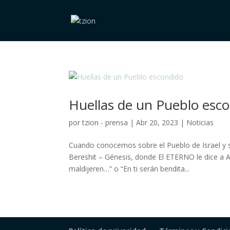
Huellas de un Pueblo esc
por
tzion - prensa
|
Abr 20, 2023
|
Noticias
Cuando conocemos sobre el Pueblo de Israel y 
Bereshit – Génesis, donde El ETERNO le dice a A
maldijeren…” o “En ti serán bendita...