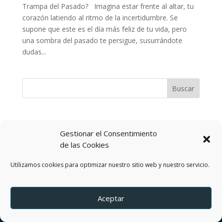
Trampa del Pasado? Imagina estar frente al altar, tu
corazón latiendo al ritmo de la incertidumbre. Se
supone que este es el día más feliz de tu vida, pero
una sombra del pasado te persigue, susurrándote
dudas...
Gestionar el Consentimiento
Política de privacidad
de las Cookies
Términos y Condiciones del servicio
Política de Cookies
Contactos
Utilizamos cookies para optimizar nuestro sitio web y nuestro servicio.
Aceptar
by DEREJ TZION S.A.S.