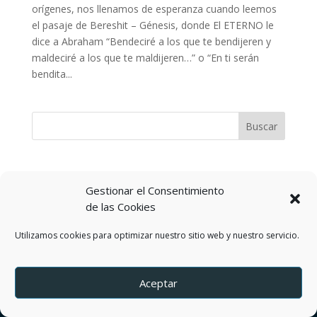
orígenes, nos llenamos de esperanza cuando leemos
el pasaje de Bereshit – Génesis, donde El ETERNO le
dice a Abraham “Bendeciré a los que te bendijeren y
maldeciré a los que te maldijeren…” o “En ti serán
bendita...
Gestionar el Consentimiento
Política de privacidad
de las Cookies
Términos y Condiciones del servicio
Política de Cookies
Contactos
Utilizamos cookies para optimizar nuestro sitio web y nuestro servicio.
Aceptar
by DEREJ TZION S.A.S.