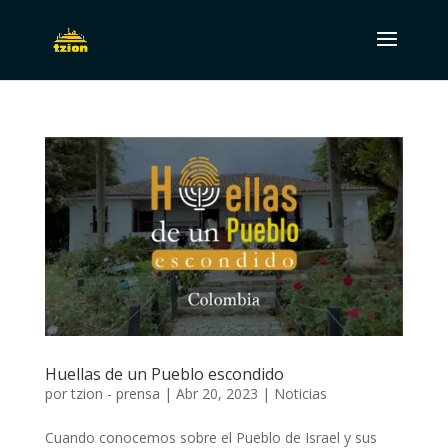
Huellas de un Pueblo escondido
por
tzion - prensa
|
Abr 20, 2023
|
Noticias
Cuando conocemos sobre el Pueblo de Israel y sus